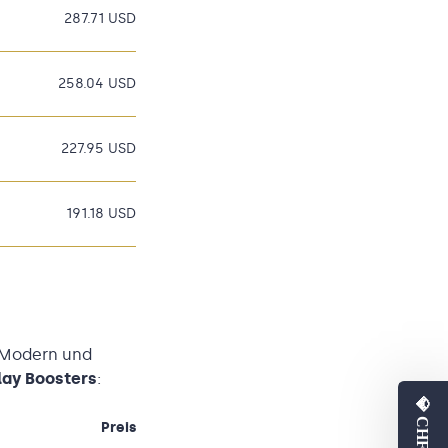
287.71 USD
258.04 USD
227.95 USD
191.18 USD
, Modern und
lay Boosters
:
Preis