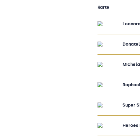
Karte
Leonard
Donatel
Michela
Raphael
Super S
Heroes i