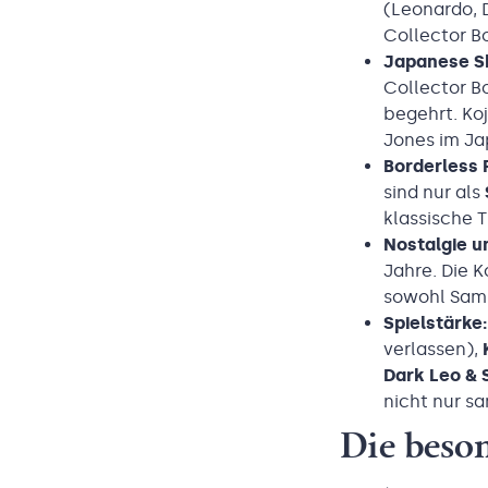
(Leonardo, D
Collector Bo
Japanese S
Collector B
begehrt. Koj
Jones im Ja
Borderless 
sind nur als
klassische T
Nostalgie u
Jahre. Die 
sowohl Samm
Spielstärke:
verlassen),
Dark Leo & 
nicht nur s
Die beson