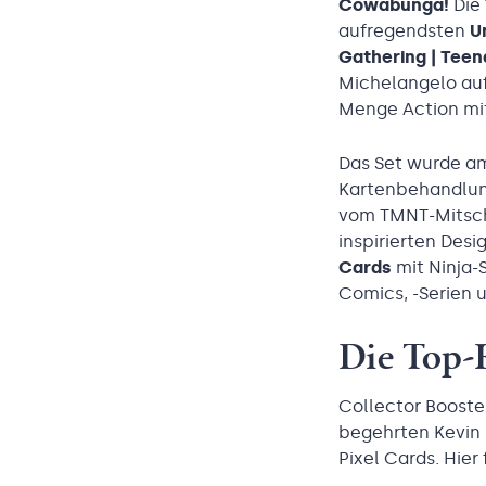
Cowabunga!
Die
aufregendsten
U
Gathering | Teen
Michelangelo auf
Menge Action mi
Das Set wurde 
Kartenbehandlu
vom TMNT-Mitsch
inspirierten Desi
Cards
mit Ninja-
Comics, -Serien u
Die Top-K
Collector Booster
begehrten Kevin
Pixel Cards. Hier