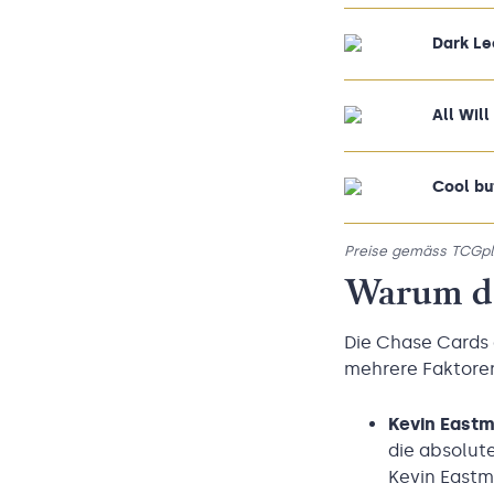
Dark Le
All Wil
Cool bu
Preise gemäss TCGplay
Warum di
Die Chase Cards
mehrere Faktoren,
Kevin Eastm
die absolut
Kevin Eastm