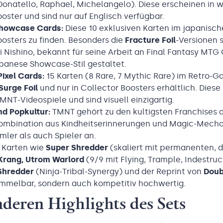
onatello, Raphael, Michelangelo). Diese erscheinen in we
oster und sind nur auf Englisch verfügbar.
howcase Cards:
Diese 10 exklusiven Karten im japanischen
oosters zu finden. Besonders die
Fracture Foil
-Versionen 
i Nishino, bekannt für seine Arbeit an Final Fantasy MTG
panese Showcase-Stil gestaltet.
Pixel Cards:
15 Karten (8 Rare, 7 Mythic Rare) im Retro-Ga
Surge Foil
und nur in Collector Boosters erhältlich. Diese
MNT-Videospiele und sind visuell einzigartig.
nd Popkultur:
TMNT gehört zu den kultigsten Franchises d
Kombination aus Kindheitserinnerungen und Magic-Mecha
ler als auch Spieler an.
Karten wie
Super Shredder
(skaliert mit permanenten, d
Krang, Utrom Warlord
(9/9 mit Flying, Trample, Indestruc
Shredder
(Ninja-Tribal-Synergy) und der Reprint von
Doub
ammelbar, sondern auch kompetitiv hochwertig.
deren Highlights des Sets