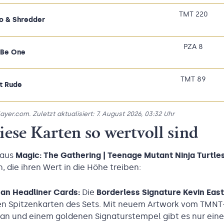
TMT 220
o & Shredder
PZA 8
l Be One
TMT 89
t Rude
er.com. Zuletzt aktualisiert: 7. August 2026, 03:32 Uhr
ese Karten so wertvoll sind
 aus
Magic: The Gathering | Teenage Mutant Ninja Turtle
 die ihren Wert in die Höhe treiben:
an Headliner Cards:
Die
Borderless Signature Kevin Ea
en Spitzenkarten des Sets. Mit neuem Artwork vom TMNT
an und einem goldenen Signaturstempel gibt es nur eine 