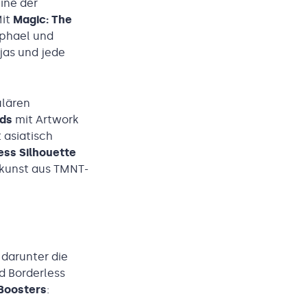
ine der
Mit
Magic: The
aphael und
jas und jede
ulären
rds
mit Artwork
 asiatisch
ess Silhouette
lkunst aus TMNT-
 darunter die
d Borderless
 Boosters
: