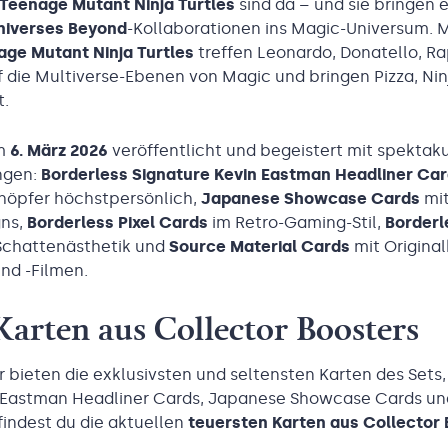
Teenage Mutant Ninja Turtles
sind da – und sie bringen e
niverses Beyond
-Kollaborationen ins Magic-Universum. 
age Mutant Ninja Turtles
treffen Leonardo, Donatello, R
 die Multiverse-Ebenen von Magic und bringen Pizza, Nin
t.
am
6. März 2026
veröffentlicht und begeistert mit spektak
ngen:
Borderless Signature Kevin Eastman Headliner Ca
öpfer höchstpersönlich,
Japanese Showcase Cards
mit
gns,
Borderless Pixel Cards
im Retro-Gaming-Stil,
Borderl
Schattenästhetik und
Source Material Cards
mit Origina
nd -Filmen.
arten aus Collector Boosters
 bieten die exklusivsten und seltensten Karten des Sets,
 Eastman Headliner Cards, Japanese Showcase Cards un
 findest du die aktuellen
teuersten Karten aus Collector