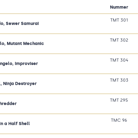
Nummer
TMT 301
o, Sewer Samurai
TMT 302
lo, Mutant Mechanic
TMT 304
ngelo, Improviser
TMT 303
, Ninja Destroyer
TMT 295
hredder
TMC 96
n a Half Shell