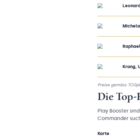
Leonard
Michela
Raphael
Krang, 
Preise gemäss TCGplay
Die Top-K
Play Booster sind
Commander suchen
Karte