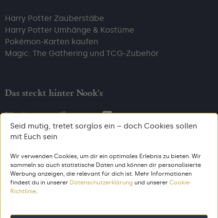
Harry Potter Zauberstäbe
Harry Potter Umhänge & Kostüme
Pokémon-Karten kaufen
Magic: The Gathering und TCG-Zubehör
Das steckt hinter Nook's
Über uns
Kontakt
Blog
Seid mutig, tretet sorglos ein – doch Cookies sollen
mit Euch sein
Wir verwenden Cookies, um dir ein optimales Erlebnis zu bieten. Wir
sammeln so auch statistische Daten und können dir personalisierte
Bezahl, wie du willst
Werbung anzeigen, die relevant für dich ist. Mehr Informationen
findest du in unserer
Datenschutzerklärung
und unserer
Cookie-
Richtlinie
.
AGB
Impressum
Datenschutz