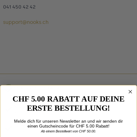
041 450 42 42
support@nooks.ch
Original & mit Lizenz
Wir verkaufen nur Originalware
CHF 5.00 RABATT AUF DEINE
Schweizer Onlineshop
ERSTE BESTELLUNG!
Alles ab Schweizer Lager
Melde dich für unseren Newsletter an und wir senden dir
Faire Preise
einen Gutscheincode für CHF 5.00 Rabatt!
Ab einem Bestellwert von CHF 50.00.
Unsere Preise sind fair für alle