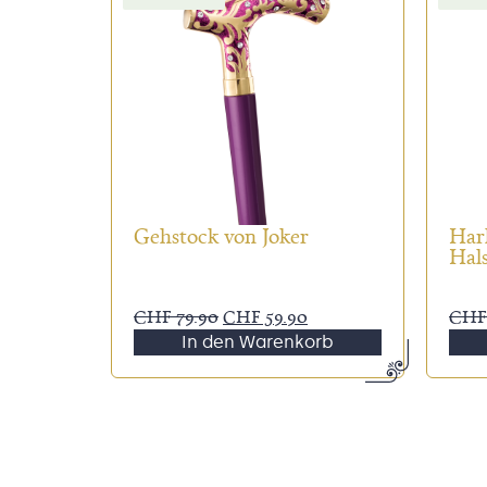
Gehstock von Joker
Harl
Hal
CHF
79.90
CHF
59.90
CHF
In den Warenkorb