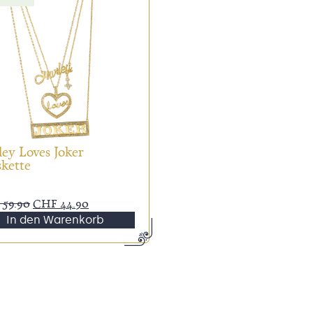
ey Loves Joker
skette
59.90
CHF
44.90
In den Warenkorb