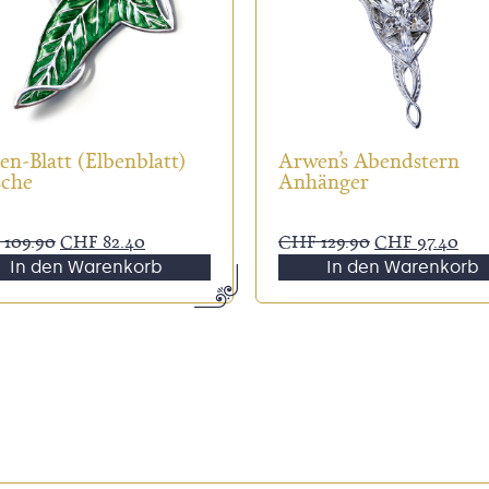
en-Blatt (Elbenblatt)
Arwen’s Abendstern
sche
Anhänger
109.90
CHF
82.40
CHF
129.90
CHF
97.40
In den Warenkorb
In den Warenkorb