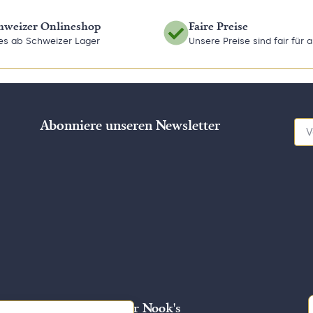
hweizer Onlineshop
Faire Preise
les ab Schweizer Lager
Unsere Preise sind fair für a
Abonniere unseren Newsletter
Das steckt hinter Nook's