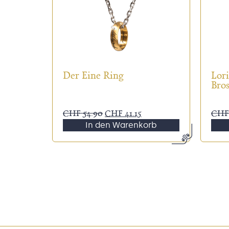
Der Eine Ring
Lori
Bro
CHF
54.90
CHF
41.15
CHF
In den Warenkorb