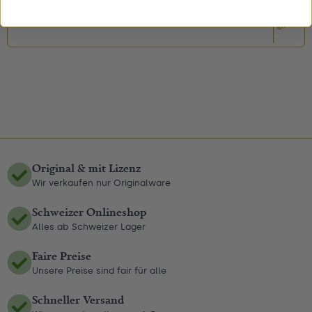
verkauft und ist nicht im Lieferumfang
enthalten.
Original & mit Lizenz
Wir verkaufen nur Originalware
Schweizer Onlineshop
Alles ab Schweizer Lager
Faire Preise
Unsere Preise sind fair für alle
Schneller Versand