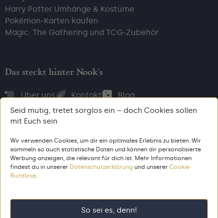
Harry Potter Umhänge & Kostüme
Pokémon-Karten kaufen
Magic: The Gathering und TCG-Zubehör
Das steckt hinter Nook's
Über uns
Kontakt
Blog
Seid mutig, tretet sorglos ein – doch Cookies sollen
mit Euch sein
Wir verwenden Cookies, um dir ein optimales Erlebnis zu bieten. Wir
Bezahl, wie du willst
sammeln so auch statistische Daten und können dir personalisierte
Werbung anzeigen, die relevant für dich ist. Mehr Informationen
findest du in unserer
Datenschutzerklärung
und unserer
Cookie-
Richtlinie
.
AGB
Impressum
Datenschutz
© 2026 Nook’s. Alle Rechte vorbehalten. Gemacht aus dem Zeug,
So sei es, denn!
aus dem 🦄 entstehen.