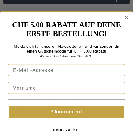
CHF 5.00 RABATT AUF DEINE
ERSTE BESTELLUNG!
Details zu
Display für
Melde dich für unseren Newsletter an und wir senden dir
einen Gutscheincode für CHF 5.00 Rabatt!
die Karte des
Ab einem Bestellwert von CHF 50.00.
Rumtreibers
E-Mail-Adresse
Dieses Display wurde speziell für die
Karte des
Rumtreibers
hergestellt. Aus Holz und
Vorname
Acrylglas gefertigt, bietet es die ideale
Präsentation deines Sammlerstückes.
Wichtig:
Abonnieren!
Die Karte des Rumtreibers wird separat
nein, danke.