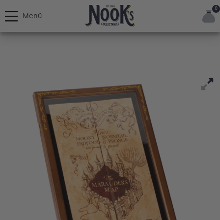
0
Menü