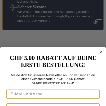
bei uns nicht.
Sicherer Versand
Wir wissen, dass du bei uns nur Lieblingsstücke
bestellst. Entsprechend sorgfältig verpacken wir
diese für den Versand.
CHF 5.00 RABATT AUF DEINE
Details zu
Zauberwesen
ERSTE BESTELLUNG!
#14 – Krätze
Melde dich für unseren Newsletter an und wir senden dir
einen Gutscheincode für CHF 5.00 Rabatt!
Dieses Zauberwesen ist eine Nachbildung mit
Ab einem Bestellwert von CHF 50.00.
Originallizenz. Die hochwertige Skulptur aus
Plastik ist handbemalt und kommt in einem
E-Mail-Adresse
Acrylglas-Display mit passendem
Hintergrund.
Vorname