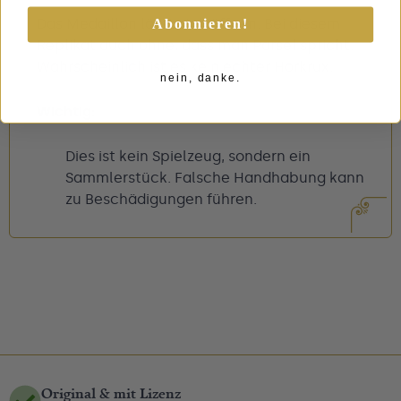
Das Medaillon lässt sich öffnen. Bei diesem
Abonnieren!
Replikat auch ohne, dass man Parsel spricht.
Wahrscheinlich ist es kein echter Horkrux.
nein, danke.
Wichtig:
Dies ist kein Spielzeug, sondern ein
Sammlerstück. Falsche Handhabung kann
zu Beschädigungen führen.
Original & mit Lizenz