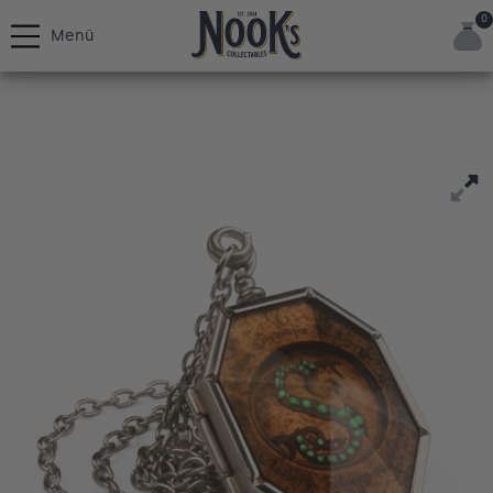
0
Menü