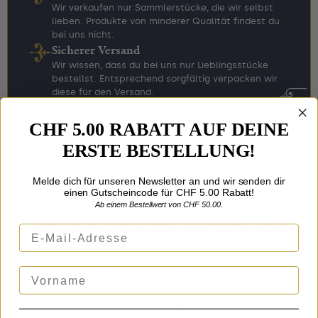
Wir verkaufen nur Sammlerstücke, die wir selbst
lieben. Produkte von minderer Qualität findest du
bei uns nicht.
Sicherer Versand
Wir wissen, dass du bei uns nur Lieblingsstücke
bestellst. Entsprechend sorgfältig verpacken wir
diese für den Versand.
CHF 5.00 RABATT AUF DEINE
ERSTE BESTELLUNG!
Melde dich für unseren Newsletter an und wir senden dir
einen Gutscheincode für CHF 5.00 Rabatt!
Ab einem Bestellwert von CHF 50.00.
Details zu
Das Medaillon
E-Mail-Adresse
von Salazar Slytherin
Dieses lizenzierte Filmreplikat des Medaillons
Vorname
von Salazar Slytherin kommt mit einer Kette
und einem Sammler-Display aus Holz.