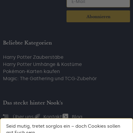
Abonnieren
Beliebte Kategorien
Harry Potter Zauberstäbe
Harry Potter Umhänge & Kostüme
Pokémon-Karten kaufen
Magic: The Gathering und TCG-Zubehör
Das steckt hinter Nook's
Über uns
Kontakt
Blog
Seid mutig, tretet sorglos ein – doch Cookies sollen
mit Euch sein