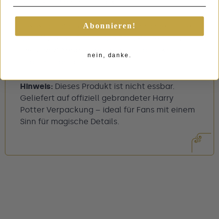
beliebtes Sammlerstück.
Abonnieren!
Dieser goldfarbene Schlüsselanhänger ist Teil
der offiziellen Chocolate Frog Kollektion von
The Carat Shop
, zu der auch Charm, Kette, Pin
nein, danke.
und mehr gehören.
Hinweis:
Dieses Produkt ist nicht essbar.
Geliefert auf offiziell gebrandeter Harry
Potter Verpackung – ideal für Fans mit einem
Sinn für magische Details.