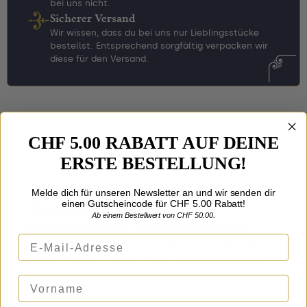
bei uns nicht.
Sicherer Versand
Wir wissen, dass du bei uns nur Lieblingsstücke
bestellst. Entsprechend sorgfältig verpacken wir
diese für den Versand.
CHF 5.00 RABATT AUF DEINE
ERSTE BESTELLUNG!
Details zu
Schokofrosch
Melde dich für unseren Newsletter an und wir senden dir
Schlüsselring
einen Gutscheincode für CHF 5.00 Rabatt!
Ab einem Bestellwert von CHF 50.00.
Der Schokofrosch – ein Hauch Magie für
E-Mail-Adresse
unterwegs:
Die kultige Zaubersüssigkeit aus
Harry Potter und der Stein der Weisen
kam mit
verzauberten Sammelkarten berühmter
Vorname
Hexen und Zauberer – und ist heute ein