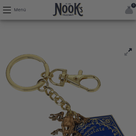
0
Menü