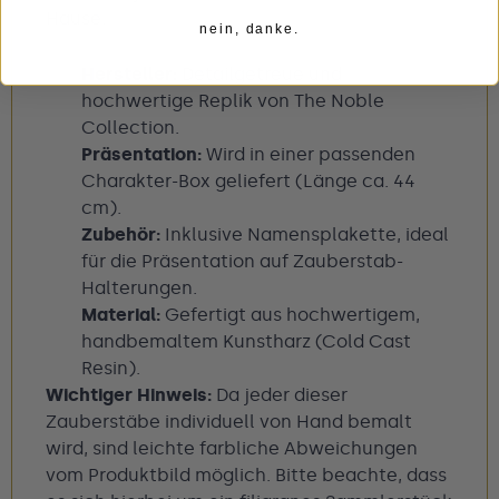
Hause.
nein, danke.
Hersteller:
Detailgetreue und
hochwertige Replik von The Noble
Collection.
Präsentation:
Wird in einer passenden
Charakter-Box geliefert (Länge ca. 44
cm).
Zubehör:
Inklusive Namensplakette, ideal
für die Präsentation auf Zauberstab-
Halterungen.
Material:
Gefertigt aus hochwertigem,
handbemaltem Kunstharz (Cold Cast
Resin).
Wichtiger Hinweis:
Da jeder dieser
Zauberstäbe individuell von Hand bemalt
wird, sind leichte farbliche Abweichungen
vom Produktbild möglich. Bitte beachte, dass