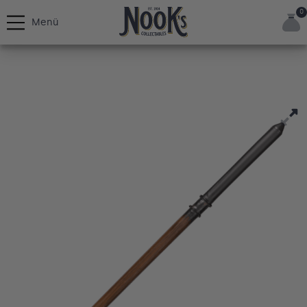
0
Menü