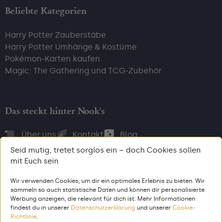
Beliebte Kategorien
Harry Potter Zauberstäbe
Harry Potter Umhänge & Kostüme
Pokémon-Karten kaufen
Magic: The Gathering und TCG-Zubehör
Das steckt hinter Nook's
Über uns
Kontakt
Blog
Seid mutig, tretet sorglos ein – doch Cookies sollen
mit Euch sein
Wir verwenden Cookies, um dir ein optimales Erlebnis zu bieten. Wir
Bezahl, wie du willst
sammeln so auch statistische Daten und können dir personalisierte
Werbung anzeigen, die relevant für dich ist. Mehr Informationen
findest du in unserer
Datenschutzerklärung
und unserer
Cookie-
Richtlinie
.