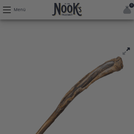
0
Menü