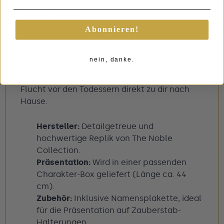
ungeschliffenen Look des Originals
meisterhaft ein.
Abonnieren!
Ob als seltener Neuzugang in deiner
Sammlung oder als authentisches Requisit für
nein, danke.
dein "Heiligtümer des Todes"-Cosplay – dieses
Sammlerstück bringt die raue Atmosphäre der
Flucht vor den Todessern direkt zu dir nach
Hause.
Hersteller:
Detailgetreue und
hochwertige Replik von The Noble
Collection.
Präsentation:
Wird in einer passenden
Charakter-Box geliefert (Länge ca. 44
cm).
Zubehör:
Inklusive Namensplakette, ideal
für die Präsentation auf Zauberstab-
Halterungen.