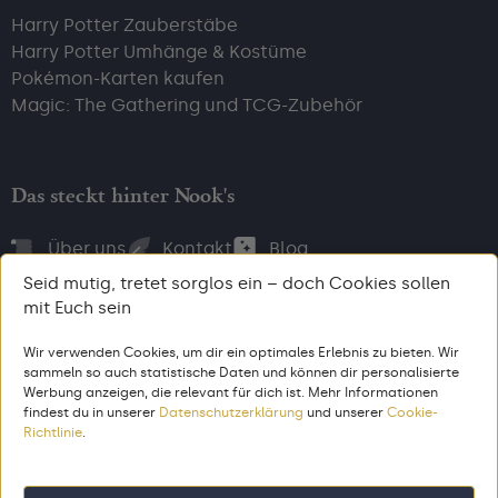
Harry Potter Zauberstäbe
Harry Potter Umhänge & Kostüme
Pokémon-Karten kaufen
Magic: The Gathering und TCG-Zubehör
Das steckt hinter Nook's
Über uns
Kontakt
Blog
Seid mutig, tretet sorglos ein – doch Cookies sollen
mit Euch sein
Wir verwenden Cookies, um dir ein optimales Erlebnis zu bieten. Wir
Bezahl, wie du willst
sammeln so auch statistische Daten und können dir personalisierte
Werbung anzeigen, die relevant für dich ist. Mehr Informationen
findest du in unserer
Datenschutzerklärung
und unserer
Cookie-
Richtlinie
.
AGB
Impressum
Datenschutz
© 2026 Nook’s. Alle Rechte vorbehalten. Gemacht aus dem Zeug,