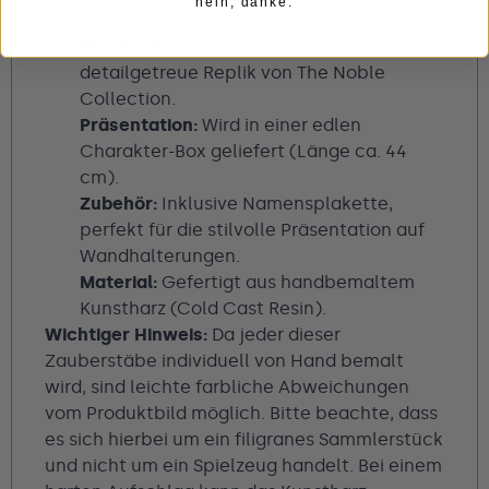
nein, danke.
Hersteller:
Hochwertige und
detailgetreue Replik von The Noble
Collection.
Präsentation:
Wird in einer edlen
Charakter-Box geliefert (Länge ca. 44
cm).
Zubehör:
Inklusive Namensplakette,
perfekt für die stilvolle Präsentation auf
Wandhalterungen.
Material:
Gefertigt aus handbemaltem
Kunstharz (Cold Cast Resin).
Wichtiger Hinweis:
Da jeder dieser
Zauberstäbe individuell von Hand bemalt
wird, sind leichte farbliche Abweichungen
vom Produktbild möglich. Bitte beachte, dass
es sich hierbei um ein filigranes Sammlerstück
und nicht um ein Spielzeug handelt. Bei einem