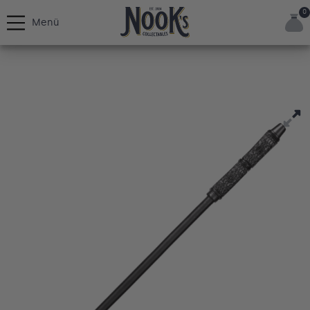
0
Menü