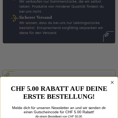
Wir verkaufen nur Sammlerstücke, die wir selbst
lieben. Produkte von minderer Qualität findest du
bei uns nicht.
Sicherer Versand
Wir wissen, dass du bei uns nur Lieblingsstücke
bestellst. Entsprechend sorgfältig verpacken wir
diese für den Versand.
Details zu
Edge of
CHF 5.00 RABATT AUF DEINE
Eternities Collector
ERSTE BESTELLUNG!
Boosters Display (EN)
Am Rande des bekannten Multiversums steht
Melde dich für unseren Newsletter an und wir senden dir
einen Gutscheincode für CHF 5.00 Rabatt!
ein Sternensystem unmittelbar vor der
Ab einem Bestellwert von CHF 50.00.