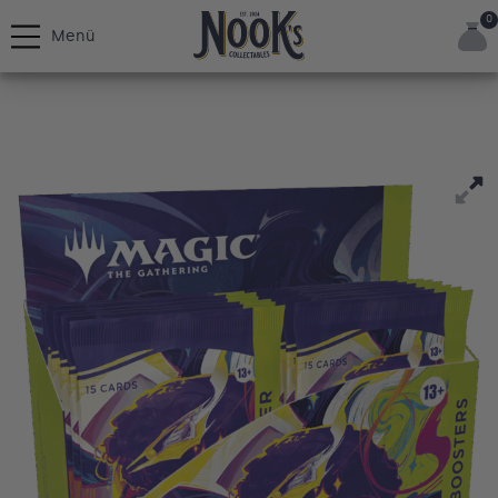
0
Menü