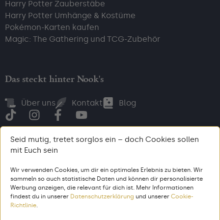
Harry Potter Zauberstäbe
Harry Potter Umhänge & Kostüme
Pokémon-Karten kaufen
Magic: The Gathering und TCG-Zubehör
Das steckt hinter Nook's
Über uns
Kontakt
Blog
Seid mutig, tretet sorglos ein – doch Cookies sollen
mit Euch sein
Bezahl, wie du willst
Wir verwenden Cookies, um dir ein optimales Erlebnis zu bieten. Wir
sammeln so auch statistische Daten und können dir personalisierte
Werbung anzeigen, die relevant für dich ist. Mehr Informationen
findest du in unserer
Datenschutzerklärung
und unserer
Cookie-
AGB
Impressum
Datenschutz
Richtlinie
.
© 2026 Nook’s. Alle Rechte vorbehalten. Gemacht aus dem Zeug,
aus dem 🦄 entstehen.