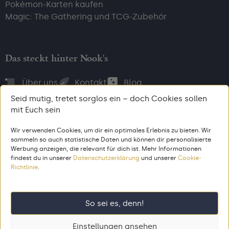
Pokémon-Karten kaufen
Magic: The Gathering und TCG-Zubehör
Das steckt hinter Nook's
Über uns
Kontakt
Blog
Seid mutig, tretet sorglos ein – doch Cookies sollen
mit Euch sein
Wir verwenden Cookies, um dir ein optimales Erlebnis zu bieten. Wir
Bezahl, wie du willst
sammeln so auch statistische Daten und können dir personalisierte
Werbung anzeigen, die relevant für dich ist. Mehr Informationen
findest du in unserer
Datenschutzerklärung
und unserer
Cookie-
Richtlinie
.
AGB
Impressum
Datenschutz
© 2026 Nook’s. Alle Rechte vorbehalten. Gemacht aus dem Zeug,
So sei es, denn!
aus dem 🦄 entstehen.
Einstellungen ansehen