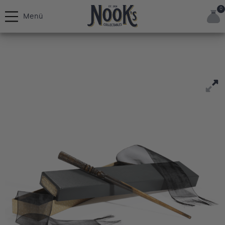
0
Menü