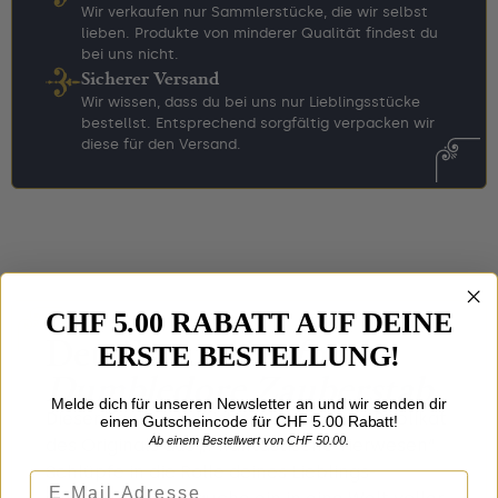
Wir verkaufen nur Sammlerstücke, die wir selbst
lieben. Produkte von minderer Qualität findest du
bei uns nicht.
Sicherer Versand
Wir wissen, dass du bei uns nur Lieblingsstücke
bestellst. Entsprechend sorgfältig verpacken wir
diese für den Versand.
CHF 5.00 RABATT AUF DEINE
Details zu
Aberforth
ERSTE BESTELLUNG!
Dumbledore Zauberstab
Melde dich für unseren Newsletter an und wir senden dir
Dieser Zauberstab ist ein lizenziertes Replikat
einen Gutscheincode für CHF 5.00 Rabatt!
Ab einem Bestellwert von CHF 50.00.
des Originals aus „Phantastische Tierwesen“.
Schlüpfe in die Rolle deines Lieblings-
E-Mail-Adresse