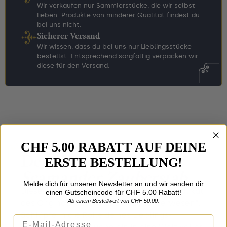
Wir verkaufen nur Sammlerstücke, die wir selbst
lieben. Produkte von minderer Qualität findest du
bei uns nicht.
Sicherer Versand
Wir wissen, dass du bei uns nur Lieblingsstücke
bestellst. Entsprechend sorgfältig verpacken wir
diese für den Versand.
CHF 5.00 RABATT AUF DEINE
Details zu
Newt
ERSTE BESTELLUNG!
Scamander Zauberstab
Melde dich für unseren Newsletter an und wir senden dir
Dieser Zauberstab ist ein lizenziertes Replikat
einen Gutscheincode für CHF 5.00 Rabatt!
Ab einem Bestellwert von CHF 50.00.
des Originals aus „Phantastische Tierwesen“.
Schlüpfe in die Rolle deines Lieblings-
E-Mail-Adresse