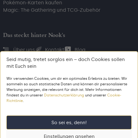
Pokémon-Karten kaufen
Magic: The Gathering und TCG-Zubehör
Das steckt hinter Nook's
Über uns
Kontakt
Blog
Seid mutig, tretet sorglos ein – doch Cookies sollen
mit Euch sein
Wir verwenden Cookies, um dir ein optimales Erlebnis zu bieten. Wir
Bezahl, wie du willst
sammeln so auch statistische Daten und können dir personalisierte
Werbung anzeigen, die relevant für dich ist. Mehr Informationen
findest du in unserer
Datenschutzerklärung
und unserer
Cookie-
Richtlinie
.
AGB
Impressum
Datenschutz
© 2026 Nook’s. Alle Rechte vorbehalten. Gemacht aus dem Zeug,
So sei es, denn!
aus dem 🦄 entstehen.
Einstellungen ansehen