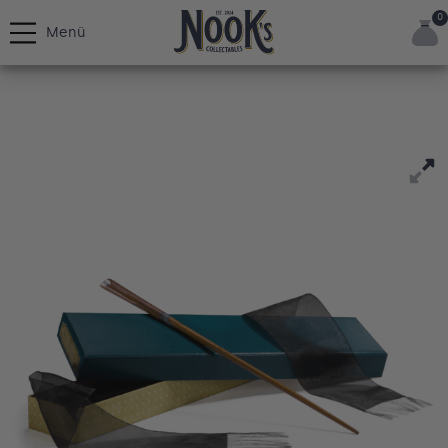
0
Menü