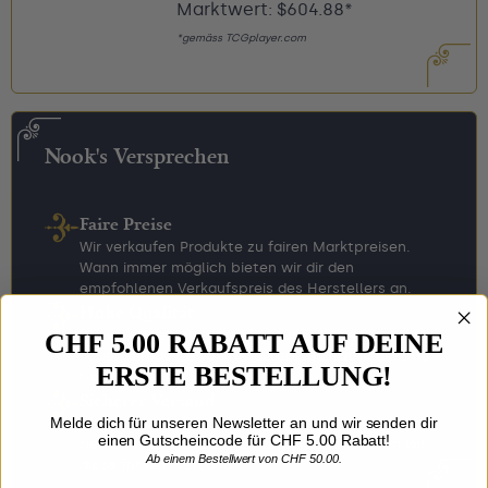
Marktwert: $604.88*
*gemäss TCGplayer.com
Nook's Versprechen
Faire Preise
Wir verkaufen Produkte zu fairen Marktpreisen.
Wann immer möglich bieten wir dir den
empfohlenen Verkaufspreis des Herstellers an.
Hohe Qualität
CHF 5.00 RABATT AUF DEINE
Wir verkaufen nur Sammlerstücke, die wir selbst
lieben. Produkte von minderer Qualität findest du
ERSTE BESTELLUNG!
bei uns nicht.
Sicherer Versand
Melde dich für unseren Newsletter an und wir senden dir
Wir wissen, dass du bei uns nur Lieblingsstücke
einen Gutscheincode für CHF 5.00 Rabatt!
bestellst. Entsprechend sorgfältig verpacken wir
Ab einem Bestellwert von CHF 50.00.
diese für den Versand.