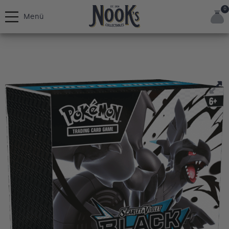
0
Menü