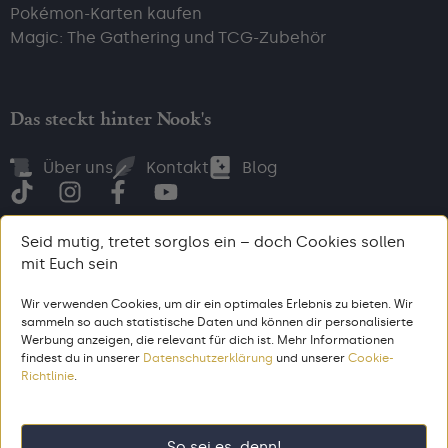
Pokémon-Karten kaufen
Magic: The Gathering und TCG-Zubehör
Das steckt hinter Nook's
Über uns
Kontakt
Blog
Seid mutig, tretet sorglos ein – doch Cookies sollen
mit Euch sein
Bezahl, wie du willst
Wir verwenden Cookies, um dir ein optimales Erlebnis zu bieten. Wir
sammeln so auch statistische Daten und können dir personalisierte
Werbung anzeigen, die relevant für dich ist. Mehr Informationen
findest du in unserer
Datenschutzerklärung
und unserer
Cookie-
AGB
Impressum
Datenschutz
Richtlinie
.
© 2026 Nook’s. Alle Rechte vorbehalten. Gemacht aus dem Zeug,
aus dem 🦄 entstehen.
So sei es, denn!