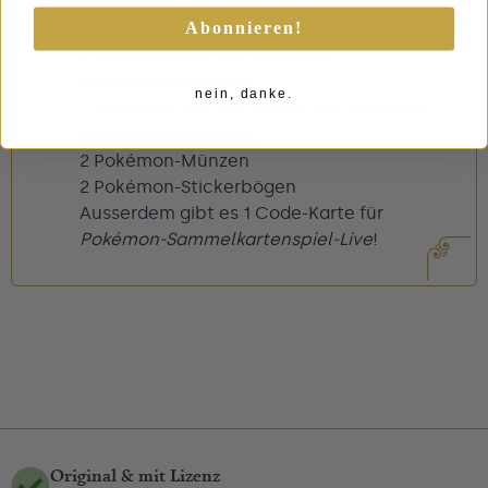
Sammelkartenspiel-Karten mit einem
Abonnieren!
festlichen Stempel
6 Boosterpacks des Pokémon-
Sammelkartenspiels
nein, danke.
7 Funpacks mit je 3 Karten des Pokémon-
Sammelkartenspiels
2 Pokémon-Münzen
2 Pokémon-Stickerbögen
Ausserdem gibt es 1 Code-Karte für
Pokémon-Sammelkartenspiel-Live
!
Original & mit Lizenz