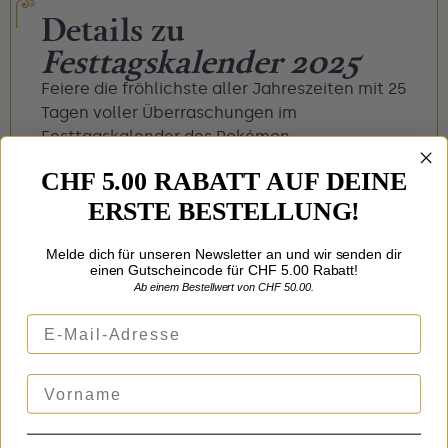
Details zu
Festtagskalender 2025
Feiere die fröhlichste aller Jahreszeiten mit 25
Tagen voller Überraschungen im
Festtagskalender des Pokémon-
Sammelkartenspiels! Von besonderen
CHF 5.00 RABATT AUF DEINE
holografischen Karten bis zu Boosterpacks
ERSTE BESTELLUNG!
und mehr gibt es jeden Tag eine andere
Pokémon-Gabe zu entdecken. Egal, ob du dir
Melde dich für unseren Newsletter an und wir senden dir
selbst etwas gönnst oder andere beschenkst,
einen Gutscheincode für CHF 5.00 Rabatt!
mit diesem Festtagskalender wird jeder Tag
Ab einem Bestellwert von CHF 50.00.
etwas ganz Besonderes.
E-Mail-Adresse
Der Pokémon-Sammelkartenspiel-
Festtagskalender enthält 25 Überraschungen:
Vorname
8 holografische Pokémon-