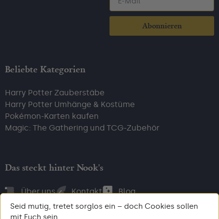
Abonnieren
Beliebte Kategorien
Harry Potter Zauberstäbe
Harry Potter Umhänge & Kostüme
Pokémon-Karten kaufen
Magic: The Gathering und TCG-Zubehör
Das steckt hinter Nook's
Über uns
Kontakt
Blog
Seid mutig, tretet sorglos ein – doch Cookies sollen
mit Euch sein