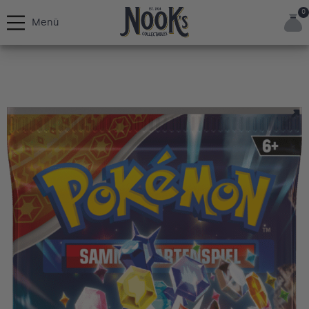
0
Menü