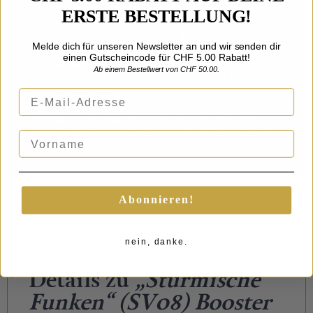
Wir verkaufen Produkte zu fairen Marktpreisen.
ERSTE BESTELLUNG!
Wann immer möglich bieten wir dir den
empfohlenen Verkaufspreis des Herstellers an.
Melde dich für unseren Newsletter an und wir senden dir
Hohe Qualität
einen Gutscheincode für CHF 5.00 Rabatt!
Wir verkaufen nur Sammlerstücke, die wir selbst
Ab einem Bestellwert von CHF 50.00.
lieben. Produkte von minderer Qualität findest du
bei uns nicht.
E-Mail-Adresse
Sicherer Versand
Wir wissen, dass du bei uns nur Lieblingsstücke
Vorname
bestellst. Entsprechend sorgfältig verpacken wir
diese für den Versand.
Abonnieren!
nein, danke.
Details zu
„Stürmische
Funken“ (SV08) Booster