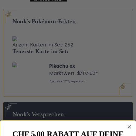
Nook's Pokémon-Fakten
Anzahl Karten im Set: 252
Teuerste Karte im Set:
Pikachu ex
Marktwert: $303.03*
*gemäss TCGplayer.com
Nook's Versprechen
CHF 5.00 RABATT AUF DEINE
Faire Preise