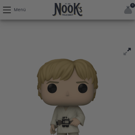
0
Menü