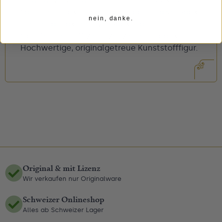
Original Vinyl-Figur in stilisiertem Look. Dieses
Sammlerstück ist ca. 11 cm hoch und verpackt
nein, danke.
in einer attraktiven Verpackung mit
Sichtfenster. Offiziell lizenziertes Produkt.
Hochwertige, originalgetreue Kunststofffigur.
Original & mit Lizenz
Wir verkaufen nur Originalware
Schweizer Onlineshop
Alles ab Schweizer Lager