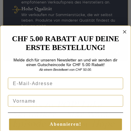
empfohlenen Verkaufspreis des Herstellers an.
Hohe Qualität
Wir verkaufen nur Sammlerstücke, die wir selbst
lieben. Produkte von minderer Qualität findest du
bei uns nicht.
Sicherer Versand
CHF 5.00 RABATT AUF DEINE
Wir wissen, dass du bei uns nur Lieblingsstücke
bestellst. Entsprechend sorgfältig verpacken wir
ERSTE BESTELLUNG!
diese für den Versand.
Melde dich für unseren Newsletter an und wir senden dir
einen Gutscheincode für CHF 5.00 Rabatt!
Ab einem Bestellwert von CHF 50.00.
E-Mail-Adresse
Vorname
Details zu
POP! Luke
Skywalker – Star Wars:
Episode IV A New Hope
Abonnieren!