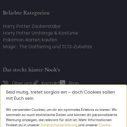
Beliebte Kategorien
Harry Potter Zauberstäbe
Harry Potter Umhänge & Kostüme
Pokémon-Karten kaufen
Magic: The Gathering und TCG-Zubehör
Das steckt hinter Nook's
Über uns
Kontakt
Blog
Seid mutig, tretet sorglos ein – doch Cookies sollen
mit Euch sein
Wir verwenden Cookies, um dir ein optimales Erlebnis zu bieten. Wir
Bezahl, wie du willst
sammeln so auch statistische Daten und können dir personalisierte
Werbung anzeigen, die relevant für dich ist. Mehr Informationen
findest du in unserer
Datenschutzerklärung
und unserer
Cookie-